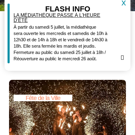
x
FLASH INFO
LA MÉDIATHÈQUE PASSE À L'HEURE
D'ÉTÉ
À partir du samedi 5 juillet, la médiathèque
sera ouverte les mercredis et samedis de 10h à
12h30 et de 14h à 18h et le vendredi de 14h30 à
18h. Elle sera fermée les mardis et jeudis.
Fermeture au public du samedi 25 juillet à 18h /
Sui
Réouverture au public le mercredi 26 août.
Fête
Actualités à la une
de
la
Fête de la Ville
Ville