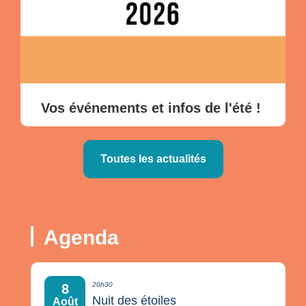
!
Vos événements et infos de l'été !
Toutes les actualités
Agenda
20h30
8
Nuit des étoiles
Août