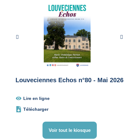
précédent
suivant
bre
Louveciennes Echos n°80 - Mai 2026
Louv
2026
Lire en ligne
Té
Télécharger
Voir tout le kiosque